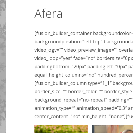
Afera
[fusion_builder_container backgroundcolo
backgroundposition=”left top” backgrounda
video_ogv=”” video_preview_image=”” overlay
video_loop=”yes” fade=”no” bordersize=”0px
paddingbottom=”20px” paddingleft=”0px” p
equal_height_columns=”no” hundred_percent=
[fusion_builder_column type=”1_1″ backgrou
border_size=”” border_color=”” border_styl
background_repeat=”no-repeat” padding=”” 
animation_type=”” animation_speed=”0.3″ an
center_content=”no” min_height=”none”][fus