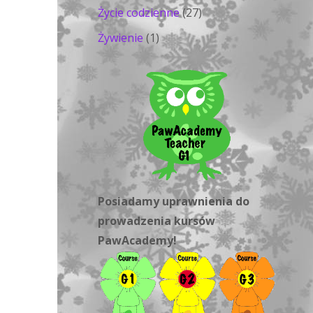
Życie codzienne
(27)
Żywienie
(1)
Posiadamy uprawnienia do
prowadzenia kursów
PawAcademy!