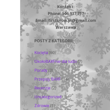
Kontakt:
Phone: 506 937 717
Email: firstsnow.pl@gmail.com
Warszawa
POSTY Z KATEGORII:
Kocięta
(60)
OkołoBARFnie dla ludzi
(7)
Porady
(3)
Przepisy BARF
(14)
Recenzje
(2)
Uncategorized
(1)
Zdrowie
(1)