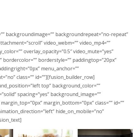
r=”” backgroundimage=”” backgroundrepeat=”no-repeat”
ttachment=”scroll” video_webm=”” video_mp4=””
_color=”” overlay_opacity=”0.5″ video_mute=”yes”
” bordercolor=”” borderstyle=”” paddingtop=”20px”
addingright=”0px” menu_anchor=””
”no” class=”” id=””][fusion_builder_row]
nd_position=”left top” background_color=””
e=”solid” spacing=”yes” background_image=””
margin_top=”0px” margin_bottom=”0px” class=”” id=””
imation_direction=”left” hide_on_mobile=”no”
ion_text]