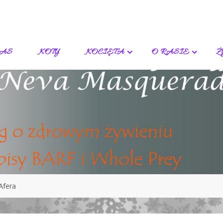
NAS
KOTY
KOCIĘTA
O RASIE
Ż
Afera