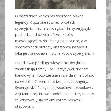
O początkach kocich ras tworzono piękne
legendy. Krążą one również o kotach
syberyjskich. Jedna z nich głosi, że syberyjczyki
pochodzą od dzikich leśnych kotów
mieszkających w śnieżnej gęstej tajdze, a w
średniowieczu strzegły klasztorów na Syberii.
Jaka jest prawdziwa historia kotów syberyjskich?
Przodkowie półdługowłosych kotów (które
zamieszkują tereny Rosji) przybywali drogami
handlowymi i rozprzestrzenili się dalej na północ i
na wschód. Całkiem możliwe jest, że Angory,
Syberyjczyki i Persy mają wspólnych przodków z
Azji Mniejszej. Prawdopodobne jest też, że koty
te krzyżowały się dzikimi kotami leśnymi i
stepowymi.