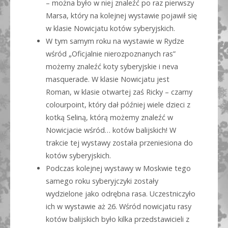
– można było w niej znaleźć po raz pierwszy
Marsa, który na kolejnej wystawie pojawił się
w klasie Nowicjatu kotów syberyjskich.
W tym samym roku na wystawie w Rydze
wśród „Oficjalnie nierozpoznanych ras”
możemy znaleźć koty syberyjskie i neva
masquerade. W klasie Nowicjatu jest
Roman, w klasie otwartej zaś Ricky – czarny
colourpoint, który dał później wiele dzieci z
kotką Seliną, którą możemy znaleźć w
Nowicjacie wśród… kotów balijskich! W
trakcie tej wystawy została przeniesiona do
kotów syberyjskich.
Podczas kolejnej wystawy w Moskwie tego
samego roku syberyjczyki zostały
wydzielone jako odrębna rasa. Uczestniczyło
ich w wystawie aż 26. Wśród nowicjatu rasy
kotów balijskich było kilka przedstawicieli z