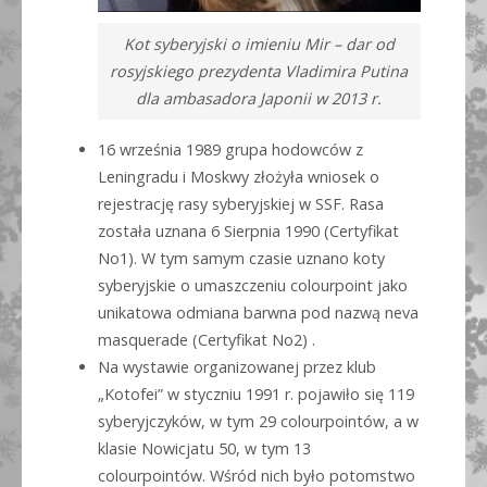
Kot syberyjski o imieniu Mir – dar od
rosyjskiego prezydenta Vladimira Putina
dla ambasadora Japonii w 2013 r.
16 września 1989 grupa hodowców z
Leningradu i Moskwy złożyła wniosek o
rejestrację rasy syberyjskiej w SSF. Rasa
została uznana 6 Sierpnia 1990 (Certyfikat
No1). W tym samym czasie uznano koty
syberyjskie o umaszczeniu colourpoint jako
unikatowa odmiana barwna pod nazwą neva
masquerade (Certyfikat No2) .
Na wystawie organizowanej przez klub
„Kotofei” w styczniu 1991 r. pojawiło się 119
syberyjczyków, w tym 29 colourpointów, a w
klasie Nowicjatu 50, w tym 13
colourpointów. Wśród nich było potomstwo