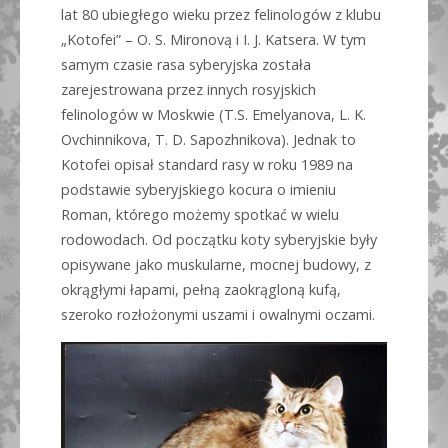
lat 80 ubiegłego wieku przez felinologów z klubu
„Kotofei” – O. S. Mironovą i I. J. Katsera. W tym
samym czasie rasa syberyjska została
zarejestrowana przez innych rosyjskich
felinologów w Moskwie (T.S. Emelyanova, L. K.
Ovchinnikova, T. D. Sapozhnikova). Jednak to
Kotofei opisał standard rasy w roku 1989 na
podstawie syberyjskiego kocura o imieniu
Roman, którego możemy spotkać w wielu
rodowodach. Od początku koty syberyjskie były
opisywane jako muskularne, mocnej budowy, z
okrągłymi łapami, pełną zaokrągloną kufą,
szeroko rozłożonymi uszami i owalnymi oczami.