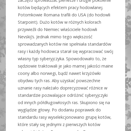
zaczęto sprowadzać pierwsze i drugie pokolenie
kotów będących efektem pracy hodowlanej.
Potomkowie Romana trafili do USA (do hodowli
Starpoint). Dużo kotów w różnych kolorach
przywieźli do Niemiec właściciele hodowli
Nevskij’s. Jednak mimo tego większość
sprowadzanych kotów nie spełniała standardów
rasy i każdy hodowca starał się wypracować swój
własny typ syberyjczyka. Spowodowało to, że
sędziowie traktowali je jako marnej jakości maine
coony albo norwegi, bądź nawet krzyżówki
obydwu tych ras. Aby uzyskać powszechne
uznanie rasy należało doprecyzować różnice w
standardzie pozwalające odróżnić syberyjczyki
od innych półdługowłosych ras. Skupiono się na
wyglądzie głowy. Po dodaniu poprawek do
standardu rasy wyselekcjonowano grupę kotów,
które stały się jednymi z pierwszych kotów