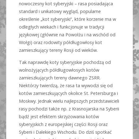
nowoczesny kot syberyjski – rasa posiadająca
standard i unikatowy wygląd, popularne
określenie „kot syberyjski”, które korzenie ma w
odległych wiekach i funkcjonuje w tradycji
językowej (głównie na Powołżu i na wschód od
Wołgi) oraz rodowity półdługowłosy kot
zamieszkujący tereny Rosji od wieków.
Tak naprawdę koty syberyjskie pochodzą od
wolnożyjących półdługowłosych kotów
zamieszkujących tereny dawnego ZSRR.
Niektórzy twierdzą, że rasa ta wywodzi się od
kotów zamieszkujących okolice St. Petersburga i
Moskwy. Jednak wielu najlepszych przedstawicieli
rasy pochodzi także np. z Krasnojarska na Syberii
bądź jest efektem skrzyżowania kotów
syberyjskich z europejskiej części Rosji oraz
Syberii i Dalekiego Wschodu. Do dziś spotkać