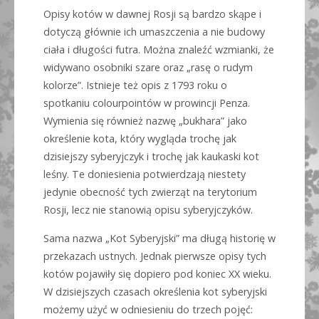
Opisy kotów w dawnej Rosji są bardzo skąpe i
dotyczą głównie ich umaszczenia a nie budowy
ciała i długości futra. Można znaleźć wzmianki, że
widywano osobniki szare oraz „rasę o rudym
kolorze”. Istnieje też opis z 1793 roku o
spotkaniu colourpointów w prowincji Penza.
Wymienia się również nazwę „bukhara” jako
określenie kota, który wygląda trochę jak
dzisiejszy syberyjczyk i trochę jak kaukaski kot
leśny. Te doniesienia potwierdzają niestety
jedynie obecność tych zwierząt na terytorium
Rosji, lecz nie stanowią opisu syberyjczyków.
Sama nazwa „Kot Syberyjski” ma długą historię w
przekazach ustnych. Jednak pierwsze opisy tych
kotów pojawiły się dopiero pod koniec XX wieku.
W dzisiejszych czasach określenia kot syberyjski
możemy użyć w odniesieniu do trzech pojęć: