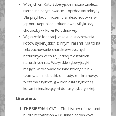
W tej chwili Koty Syberyjskie można znaleźć
niemal na całym świecie… oprócz Antarktydy.
Dla przykładu, możemy znaleźć hodowle w
Japonii, Republice Południowej Afryki, czy
chociażby w Korei Południowej.
Większość federacji zakazuje krzyżowania
kotów syberyjskich z innymi rasami. Ma to na
celu zachowanie charakterystycznych
naturalnych cech tej jednej z ostatnich
naturalnych ras. Wszystkie syberyjczyki
mające w rodowodzie inne kolory niż n –
czarny, a – niebieski, d – rudy, e – kremowy,
f- czarny szylkret, g – niebieski szylkret są
kotami nienależącymi do rasy syberyjskiej.
Literatura:
THE SIBERIAN CAT – The history of love and
public recognition – Dr. Irina Sadovnikova,