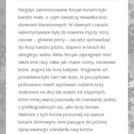
Niegdyś zainteresowanie Rosjan kotami było
bardzo małe, o czym świadczy niewielka ilość
doniesień literaturowych. W dawnych czasach
wykorzystywane były do łowienia myszy. Koty
rasowe – głównie persy – zaczęto sprowadzać
do Rosji bardzo późno, dopiero w latach 80
ubiegłego wieku. Wielu Rosjan zapragnęło mieć
także inne rasy, takie jak: maine coony, norweskie
leśne, angory lub koty balijskie. Pragnienie ich
posiadania było tam tak duże, że początkowo
próbowano nawet wystawiać rodzime koty
znalezione na ulicy lub wzięte od znajomych,
które mniej więcej pasowały do standardu jednej
z półdługowłosych ras, jako koty rasowe.
Niektóre z tych kotów pozostały na zawsze
kotami domowymi, inne pasujące do później
opracowanego standardu rasy kotów