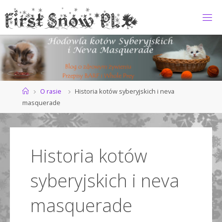
Przejdź
do
F
treści
I
R
S
T
S
N
O
Strona
O rasie
Historia kotów syberyjskich i neva
główna
masquerade
W
*
P
L
Historia kotów
syberyjskich i neva
masquerade