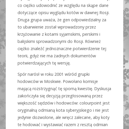
co ciężko udowodnić ze względu na skąpe dane
dotyczące opisu wyglądu kotów w dawnej Rosji.
Druga grupa uważa, że gen odpowiedzialny za
to ubarwienie został wprowadzony przez
krzyżowanie z kotami syjamskimi, perskimi i
balijskimi sprowadzonymi do Rosji. Również
ciężko znaleźć jednoznaczne potwierdzenie tej
teorii, gdyż nie ma żadnych dokumentów
potwierdzających tę wersję.
Spór narósł w roku 2001 wśród grupki
hodowców w Moskwie. Powołano komisje
mającą rozstrzygnąć tę sporną kwestię. Dyskusja
zakończyła się decyzją przegłosowaną przez
większość sędziów i hodowców: colourpoint jest
oryginalną odmianą kota syberyjskiego i nie jest
jedynie dozwolone, ale wręcz zalecane, aby koty
te hodować i wystawiać razem z resztą odmian