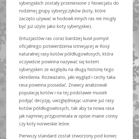
syberyjskich zostały przeniesione z Nowicjatu do
rodzimej grupy syberyjczyków (koty, które
zaczęto używać w hodowli innych ras nie mogły
być już użyte jako koty syberyjskie).
Entuzjastów ras coraz bardziej kusił pomysł
oficjalnego potwierdzenia istniejącej w Rosji
naturalnej rasy kotów półdługowłosych, która
oczywiście powinna nazywać się kotem
syberyjskim ze względu na długą historię tego
określenia. Rozważano, jaki wygląd i cechy taka
rasa powinna posiadać. Znawcy analizowali
populację kotów i na tej podstawie musieli
podjąć decyzję, uwzględniając uznane już rasy
kotów półdługowłosych, tak aby ta nowa rasa
jak najmniej przypominała w opisie maine conny
czy koty norweskie leśne.
Pierwszy standard został stworzony pod koniec