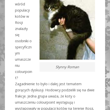
wśród
populacji
kotów w
Rosji
znalazły
się
osobniki o
specyficzn
ym
umaszcze
niu
Słynny Roman
colourpoin
t?
Zagadnienie to było i dalej jest tematem
gorących dyskusji. Hodowcy podzielili się na dwie
frakcje. Jedna grupa uważa, że koty o
umaszczeniu colourpoint występują i
występowały w populacji kotów na terenie Rosji,