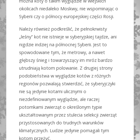
można koty o takim wyglądzie w wiejskich
okolicach niedaleko Moskwy, nie wspominając o
Syberii czy o północy europejskiej części Rosji.
Należy również podkreślić, że pełnokrwisty
„leśny” kot nie istnieje w syberyjskiej tajdze, ani
nigdzie indziej na północnej Syberii. Jest to
spowodowane tym, że metrowy, a nawet
głębszy śnieg i towarzyszący im mróz bardzo
utrudniają kotom polowanie. Z drugiej strony
podobieństwa w wyglądzie kotów z różnych
regionów pozwalają stwierdzić, że syberyjczyki
nie są jedynie kotami ulicznymi o
niezdefiniowanym wyglądzie, ale raczej
potomkami zwierząt o określonym typie
ukształtowanym przez stulecia selekcji zwierząt
przystosowanych do trudnych warunków
klimatycznych. Ludzie jedynie pomagali tym
kotom przeżyć.