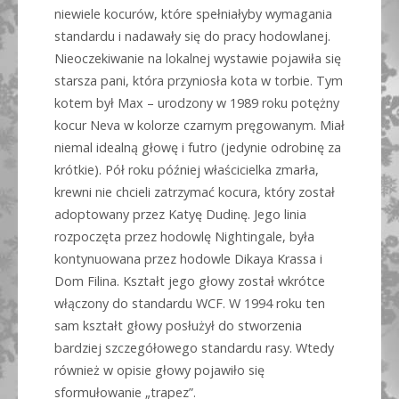
niewiele kocurów, które spełniałyby wymagania
standardu i nadawały się do pracy hodowlanej.
Nieoczekiwanie na lokalnej wystawie pojawiła się
starsza pani, która przyniosła kota w torbie. Tym
kotem był Max – urodzony w 1989 roku potężny
kocur Neva w kolorze czarnym pręgowanym. Miał
niemal idealną głowę i futro (jedynie odrobinę za
krótkie). Pół roku później właścicielka zmarła,
krewni nie chcieli zatrzymać kocura, który został
adoptowany przez Katyę Dudinę. Jego linia
rozpoczęta przez hodowlę Nightingale, była
kontynuowana przez hodowle Dikaya Krassa i
Dom Filina. Kształt jego głowy został wkrótce
włączony do standardu WCF. W 1994 roku ten
sam kształt głowy posłużył do stworzenia
bardziej szczegółowego standardu rasy. Wtedy
również w opisie głowy pojawiło się
sformułowanie „trapez”.