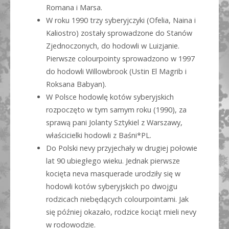
Romana i Marsa.
W roku 1990 trzy syberyjczyki (Ofelia, Naina i
Kaliostro) zostały sprowadzone do Stanów
Zjednoczonych, do hodowli w Luizjanie.
Pierwsze colourpointy sprowadzono w 1997
do hodowli Willowbrook (Ustin El Magrib i
Roksana Babyan).
W Polsce hodowlę kotów syberyjskich
rozpoczęto w tym samym roku (1990), za
sprawą pani Jolanty Sztykiel z Warszawy,
właścicielki hodowli z Baśni*PL.
Do Polski nevy przyjechały w drugiej połowie
lat 90 ubiegłego wieku. Jednak pierwsze
kocięta neva masquerade urodziły się w
hodowli kotów syberyjskich po dwojgu
rodzicach niebędących colourpointami. Jak
się później okazało, rodzice kociąt mieli nevy
w rodowodzie.