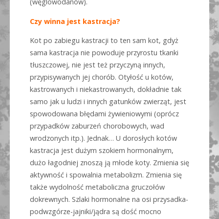
(węglowodanów).
Czy winna jest kastracja?
Kot po zabiegu kastracji to ten sam kot, gdyż
sama kastracja nie powoduje przyrostu tkanki
tłuszczowej, nie jest też przyczyną innych,
przypisywanych jej chorób. Otyłość u kotów,
kastrowanych i niekastrowanych, dokładnie tak
samo jak u ludzi i innych gatunków zwierząt, jest
spowodowana błędami żywieniowymi (oprócz
przypadków zaburzeń chorobowych, wad
wrodzonych itp.). Jednak… U dorosłych kotów
kastracja jest dużym szokiem hormonalnym,
dużo łagodniej znoszą ją młode koty. Zmienia się
aktywność i spowalnia metabolizm. Zmienia się
także wydolność metaboliczna gruczołów
dokrewnych. Szlaki hormonalne na osi przysadka-
podwzgórze-jajniki/jądra są dość mocno