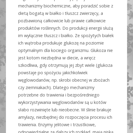
mechanizmy biochemiczne, aby poradzić sobie z
dietą bogatą w białko i tłuszcz zwierzęcy, a
pozbawioną całkowicie lub prawie całkowicie
produktów roślinnych. Do produkcji energii służą
im wyłącznie tłuszcz i białko. Ze spożytych białek
ich wątroba produkuje glukozę na poziomie
optymalnym dla kociego organizmu. Glukoza nie
jest kotom niezbędna w diecie, a wręcz
szkodliwa, gdy otrzymują jej zbyt wiele (glukoza
powstaje po spożyciu jakichkolwiek
węglowodanów, np. skrobi obecnej w zbożach
czy ziemniakach). Dlatego mechanizmy
potrzebne do trawienia i bezpośredniego
wykorzystywania węglowodanów są u kotów
słabo rozwinięte lub nieobecne. W ślinie brakuje
amylazy, niezbędnej do rozpoczęcia procesu ich
trawienia. Enzymy jelitowe i trzustkowe,
odpowiedzialne za dalszy ich rozkład, mają niską