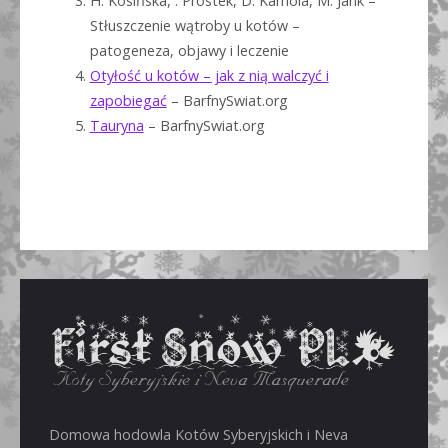
H. Kosińska, . Prostek, D. Kamola, M. Jank –
Stłuszczenie wątroby u kotów –
patogeneza, objawy i leczenie
Otyłość u kotów – jak z nią walczyć i
zapobiegać
– BarfnySwiat.org
Tauryna
– BarfnySwiat.org
Domowa hodowla Kotów Syberyjskich i Neva