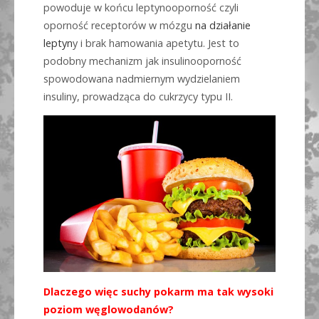
powoduje w końcu leptynooporność czyli
oporność receptorów w mózgu
na działanie
leptyn
y i brak hamowania apetytu. Jest to
podobny mechanizm jak insulinooporność
spowodowana nadmiernym wydzielaniem
insuliny, prowadząca do cukrzycy typu II.
Dlaczego więc suchy pokarm ma tak wysoki
poziom węglowodanów?