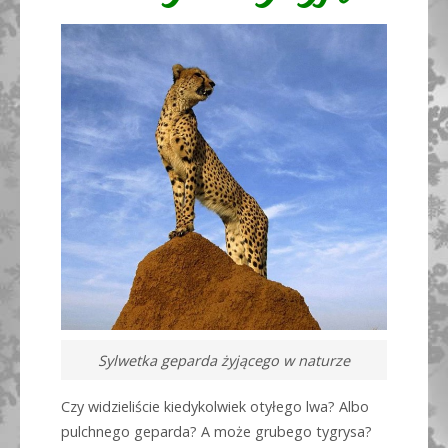
Sylwetka geparda żyjącego w naturze
Czy widzieliście kiedykolwiek otyłego lwa? Albo
pulchnego geparda? A może grubego tygrysa?