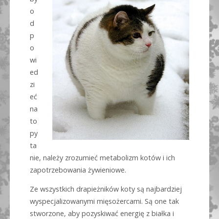
o
d
p
o
wi
ed
zi
eć
na
to
py
ta
nie, należy zrozumieć metabolizm kotów i ich
zapotrzebowania żywieniowe.
Ze wszystkich drapieżników koty są najbardziej
wyspecjalizowanymi mięsożercami. Są one tak
stworzone, aby pozyskiwać energię z białka i