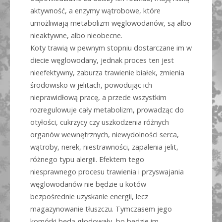
aktywność, a enzymy wątrobowe, które
umożliwiają metabolizm węglowodanów, są albo
nieaktywne, albo nieobecne.
Koty trawią w pewnym stopniu dostarczane im w
diecie węglowodany, jednak proces ten jest
nieefektywny, zaburza trawienie białek, zmienia
środowisko w jelitach, powodując ich
nieprawidłową pracę, a przede wszystkim
rozregulowuje cały metabolizm, prowadząc do
otyłości, cukrzycy czy uszkodzenia różnych
organów wewnętrznych, niewydolności serca,
wątroby, nerek, niestrawności, zapalenia jelit,
różnego typu alergii. Efektem tego
niesprawnego procesu trawienia i przyswajania
węglowodanów nie będzie u kotów
bezpośrednie uzyskanie energii, lecz
magazynowanie tłuszczu. Tymczasem jego
komórki będą głodowały, bo będzie im