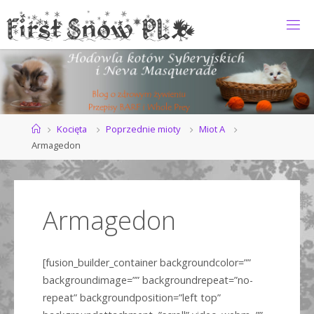
Przejdź
do
F
treści
I
R
S
T
S
N
O
Strona
Kocięta
Poprzednie mioty
Miot A
główna
Armagedon
W
*
P
L
Armagedon
[fusion_builder_container backgroundcolor=””
backgroundimage=”” backgroundrepeat=”no-
repeat” backgroundposition=”left top”