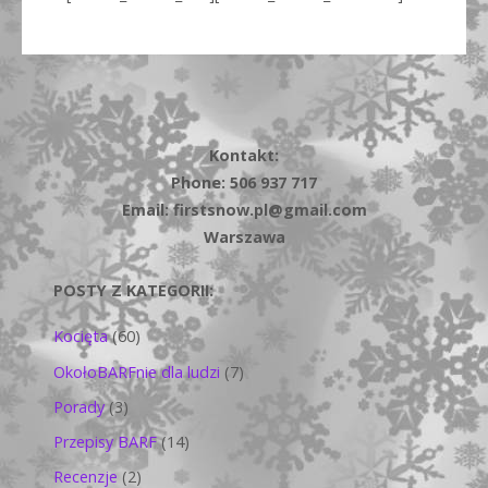
Kontakt:
Phone: 506 937 717
Email: firstsnow.pl@gmail.com
Warszawa
POSTY Z KATEGORII:
Kocięta
(60)
OkołoBARFnie dla ludzi
(7)
Porady
(3)
Przepisy BARF
(14)
Recenzje
(2)