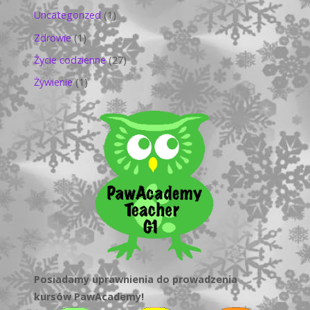
Uncategorized
(1)
Zdrowie
(1)
Życie codzienne
(27)
Żywienie
(1)
Posiadamy uprawnienia do prowadzenia
kursów PawAcademy!