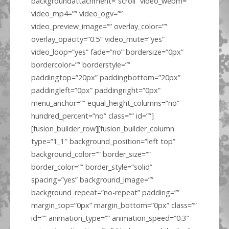
backgroundattachment=”scroll” video_webm=””
video_mp4=”” video_ogv=””
video_preview_image=”” overlay_color=””
overlay_opacity=”0.5″ video_mute=”yes”
video_loop=”yes” fade=”no” bordersize=”0px”
bordercolor=”” borderstyle=””
paddingtop=”20px” paddingbottom=”20px”
paddingleft=”0px” paddingright=”0px”
menu_anchor=”” equal_height_columns=”no”
hundred_percent=”no” class=”” id=””]
[fusion_builder_row][fusion_builder_column
type=”1_1″ background_position=”left top”
background_color=”” border_size=””
border_color=”” border_style=”solid”
spacing=”yes” background_image=””
background_repeat=”no-repeat” padding=””
margin_top=”0px” margin_bottom=”0px” class=””
id=”” animation_type=”” animation_speed=”0.3″