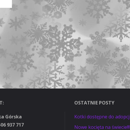
T:
OSTATNIE POSTY
ka Górska
Kotki dostępne do adopcj
506 937 717
Nowe kocięta na świecie!!!