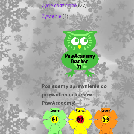
Życie codzienne
(27)
Żywienie
(1)
Posiadamy uprawnienia do
prowadzenia kursów
PawAcademy!