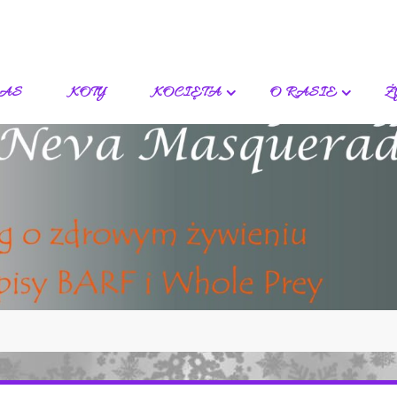
NAS
KOTY
KOCIĘTA
O RASIE
Ż