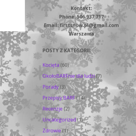
Kontakt:
Phone: 506 937 717
Email: firstsnow.pl@gmail.com
Warszawa
POSTY Z KATEGORII:
Kocięta
(60)
OkołoBARFnie dla ludzi
(7)
Porady
(3)
Przepisy BARF
(14)
Recenzje
(2)
Uncategorized
(1)
Zdrowie
(1)