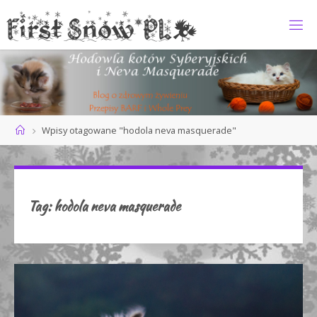
Przejdź
do
F
treści
I
R
S
T
S
N
O
Strona
Wpisy otagowane "hodola neva masquerade"
główna
W
*
P
L
Tag:
hodola neva masquerade