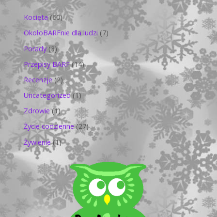
Kocięta
(60)
OkołoBARFnie dla ludzi
(7)
Porady
(3)
Przepisy BARF
(14)
Recenzje
(2)
Uncategorized
(1)
Zdrowie
(1)
Życie codzienne
(27)
Żywienie
(1)