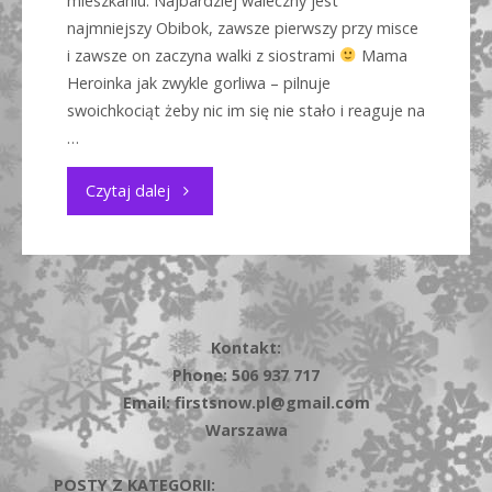
mieszkaniu. Najbardziej waleczny jest
najmniejszy Obibok, zawsze pierwszy przy misce
i zawsze on zaczyna walki z siostrami
Mama
Heroinka jak zwykle gorliwa – pilnuje
swoichkociąt żeby nic im się nie stało i reaguje na
…
"Urwisy
Czytaj dalej
z
miotu
O
Kontakt:
Phone: 506 937 717
i
Email: firstsnow.pl@gmail.com
ciąża
Warszawa
Kokusi"
POSTY Z KATEGORII: