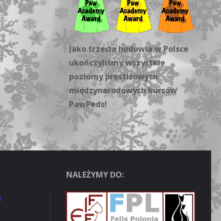
Jako trzecia hodowla w Polsce
ukończyliśmy wszystkie
poziomy prestiżowych
międzynarodowych kursów
PawPeds!
NALEŻYMY DO:
i