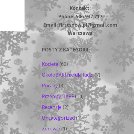
Kontakt:
Phone: 506 937 717
Email: firstsnow.pl@gmail.com
Warszawa
POSTY Z KATEGORII:
Kocięta
(60)
OkołoBARFnie dla ludzi
(7)
Porady
(3)
Przepisy BARF
(14)
Recenzje
(2)
Uncategorized
(1)
Zdrowie
(1)