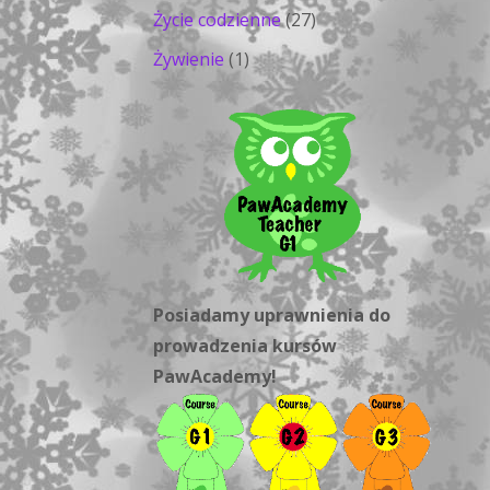
Życie codzienne
(27)
Żywienie
(1)
Posiadamy uprawnienia do
prowadzenia kursów
PawAcademy!