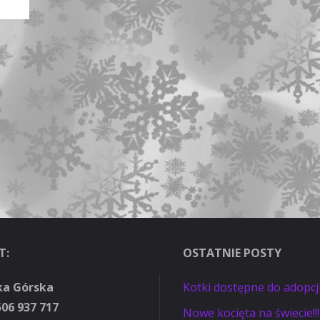
T:
OSTATNIE POSTY
ka Górska
Kotki dostępne do adopcj
506 937 717
Nowe kocięta na świecie!!!