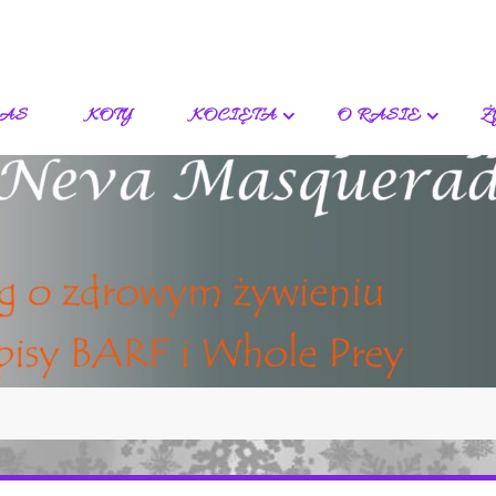
NAS
KOTY
KOCIĘTA
O RASIE
Ż