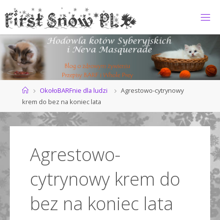
Przejdź
do
F
treści
I
R
S
T
S
N
O
Strona
OkołoBARFnie dla ludzi
Agrestowo-cytrynowy
główna
krem do bez na koniec lata
W
*
P
L
Agrestowo-
cytrynowy krem do
bez na koniec lata