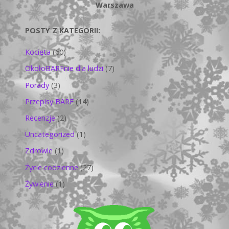
Warszawa
POSTY Z KATEGORII:
Kocięta
(60)
OkołoBARFnie dla ludzi
(7)
Porady
(3)
Przepisy BARF
(14)
Recenzje
(2)
Uncategorized
(1)
Zdrowie
(1)
Życie codzienne
(27)
Żywienie
(1)