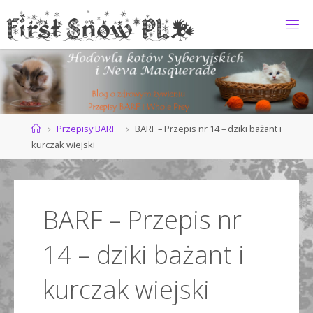
Przejdź
do
F
treści
I
R
S
T
S
N
O
Strona
Przepisy BARF
BARF – Przepis nr 14 – dziki bażant i
główna
kurczak wiejski
W
*
P
L
BARF – Przepis nr
14 – dziki bażant i
kurczak wiejski