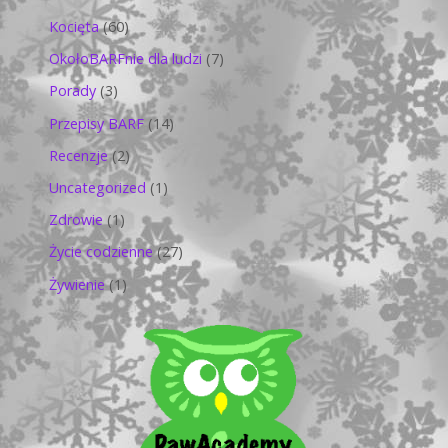
Kocięta
(60)
OkołoBARFnie dla ludzi
(7)
Porady
(3)
Przepisy BARF
(14)
Recenzje
(2)
Uncategorized
(1)
Zdrowie
(1)
Życie codzienne
(27)
Żywienie
(1)