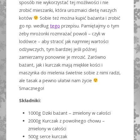
sposób nie wykorzystać tej możliwości i nie
zrobić mieszanki, która urozmaici dietę naszych
kotów
Sobie też można kupić bażanta i zrobić
go np. według
tego
przepisu. Pamiętajmy o tym
żeby mrożonki rozmrażać powoli – czyli w
lodówce – aby stracić jak najmniej wartości
odżywczych, tym bardziej jeśli późnej
zamierzamy ponownie je mrozić. Zarówno
bażant, jak i kurczak mają miękkie kości i
maszynka do mielenia świetnie sobie z nimi radzi,
ale tasak a pewno ułatwi nam życie
Smacznego!
Składniki:
1000g Dziki bażant – zmielony w całości
2000g Kurczak z powolnego chowu –
zmielony w całości
500g serce kurczak