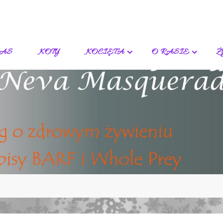
NAS
KOTY
KOCIĘTA
O RASIE
Ż