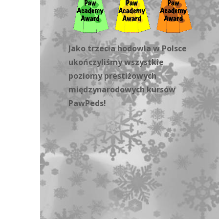
Jako trzecia hodowla w Polsce
ukończyliśmy wszystkie
poziomy prestiżowych
międzynarodowych kursów
PawPeds!