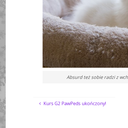
Absurd też sobie radzi z wc
Kurs G2 PawPeds ukończony!