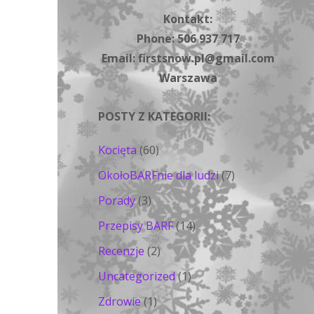
Kontakt:
Phone: 506 937 717
Email: firstsnow.pl@gmail.com
Warszawa
POSTY Z KATEGORII:
Kocięta
(60)
OkołoBARFnie dla ludzi
(7)
Porady
(3)
Przepisy BARF
(14)
Recenzje
(2)
Uncategorized
(1)
Zdrowie
(1)