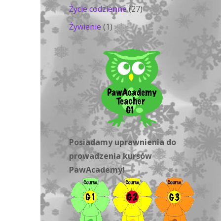
Życie codzienne
(27)
Żywienie
(1)
Posiadamy uprawnienia do
prowadzenia kursów
PawAcademy!