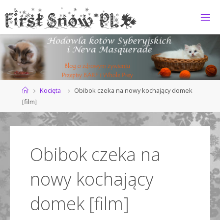
Przejdź
do
F
treści
I
R
S
T
S
N
O
Strona
Kocięta
Obibok czeka na nowy kochający domek
główna
[film]
W
*
P
L
Obibok czeka na
nowy kochający
domek [film]