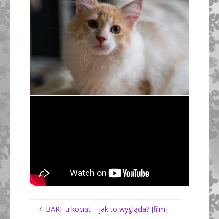
BARF u kociąt – jak to wygląda? [film]