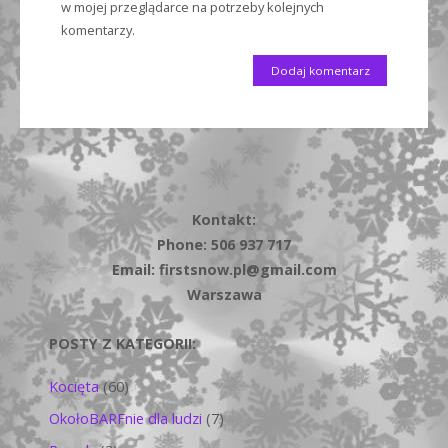
w mojej przeglądarce na potrzeby kolejnych
komentarzy.
Kontakt:
Phone: 506 937 717
Email: firstsnow.pl@gmail.com
Warszawa
POSTY Z KATEGORII:
Kocięta
(60)
OkołoBARFnie dla ludzi
(7)