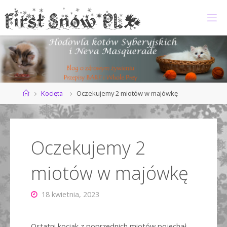
Przejdź
do
F
treści
I
R
S
T
S
N
O
Strona
Kocięta
Oczekujemy 2 miotów w majówkę
główna
W
*
P
L
Oczekujemy 2
miotów w majówkę
18 kwietnia, 2023
Ostatni kociak z poprzednich miotów pojechał