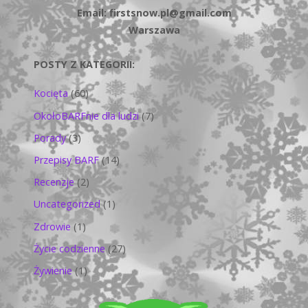
Email: firstsnow.pl@gmail.com
Warszawa
POSTY Z KATEGORII:
Kocięta
(60)
OkołoBARFnie dla ludzi
(7)
Porady
(3)
Przepisy BARF
(14)
Recenzje
(2)
Uncategorized
(1)
Zdrowie
(1)
Życie codzienne
(27)
Żywienie
(1)