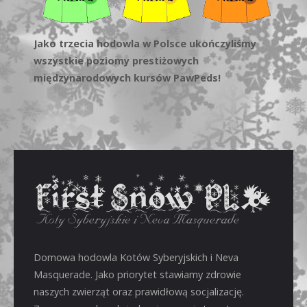
Jako trzecia hodowla w Polsce ukończyliśmy
wszystkie poziomy prestiżowych
międzynarodowych kursów PawPeds!
Domowa hodowla Kotów Syberyjskich i Neva
Masquerade. Jako priorytet stawiamy zdrowie
naszych zwierząt oraz prawidłową socjalizację.