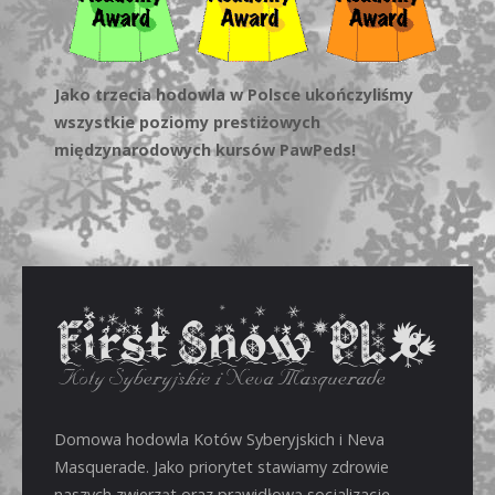
Jako trzecia hodowla w Polsce ukończyliśmy
wszystkie poziomy prestiżowych
międzynarodowych kursów PawPeds!
Domowa hodowla Kotów Syberyjskich i Neva
Masquerade. Jako priorytet stawiamy zdrowie
naszych zwierząt oraz prawidłową socjalizację.