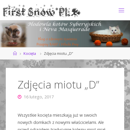
Przejdź
do
F
treści
I
R
S
T
S
N
O
Strona
Kocięta
Zdjęcia miotu „D”
główna
W
*
P
L
Zdjęcia miotu „D”
16 lutego, 2017
Wszystkie kocięta mieszkają już w swoich
nowych domkach z nowymi właścicielami. Ale
przed odjazdem tradycyjnie kolejny miot miał