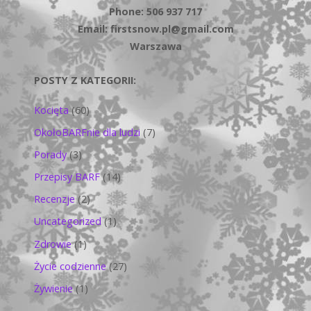
Phone: 506 937 717
Email: firstsnow.pl@gmail.com
Warszawa
POSTY Z KATEGORII:
Kocięta
(60)
OkołoBARFnie dla ludzi
(7)
Porady
(3)
Przepisy BARF
(14)
Recenzje
(2)
Uncategorized
(1)
Zdrowie
(1)
Życie codzienne
(27)
Żywienie
(1)