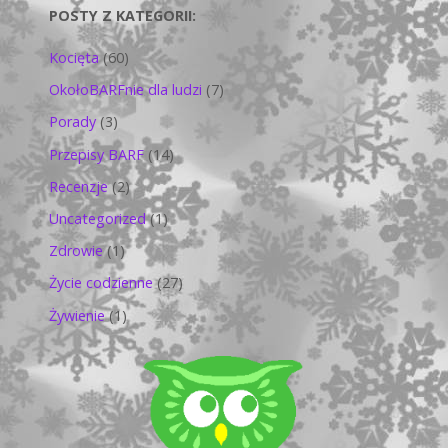
POSTY Z KATEGORII:
Kocięta
(60)
OkołoBARFnie dla ludzi
(7)
Porady
(3)
Przepisy BARF
(14)
Recenzje
(2)
Uncategorized
(1)
Zdrowie
(1)
Życie codzienne
(27)
Żywienie
(1)