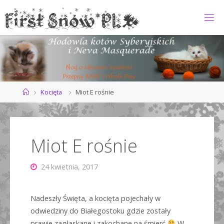
Przejdź
do
F
treści
I
R
S
T
S
N
O
Strona
Kocięta
Miot E rośnie
główna
W
*
P
L
Miot E rośnie
24 kwietnia, 2017
Nadeszły Święta, a kocięta pojechały w
odwiedziny do Białegostoku gdzie zostały
prawie zagłaskane i zakochane na śmierć
W