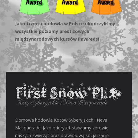
Jako trzecia hodowla w Polsce ukończyliśmy
wszystkie poziomy prestiżowych
międzynarodowych kursów PawPeds!
Domowa hodowla Kotów Syberyjskich i Neva
Masquerade. Jako priorytet stawiamy zdrowie
naszych zwierząt oraz prawidłową socjalizację.