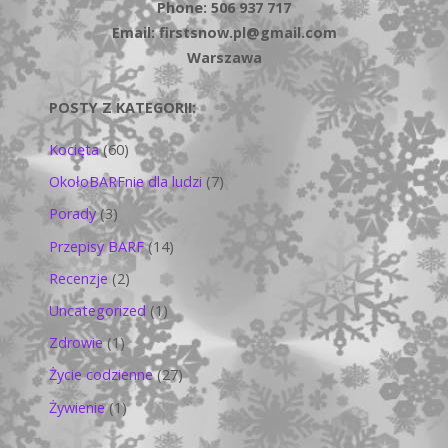
Phone: 506 937 717
Email: firstsnow.pl@gmail.com
Warszawa
POSTY Z KATEGORII:
Kocięta
(60)
OkołoBARFnie dla ludzi
(7)
Porady
(3)
Przepisy BARF
(14)
Recenzje
(2)
Uncategorized
(1)
Zdrowie
(1)
Życie codzienne
(27)
Żywienie
(1)