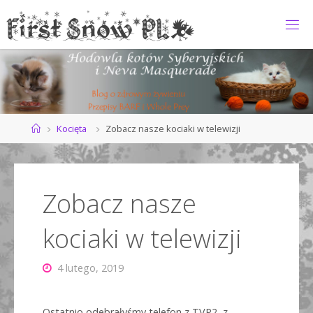
Przejdź
do
F
treści
I
R
S
T
S
N
O
Strona
Kocięta
Zobacz nasze kociaki w telewizji
główna
W
*
P
L
Zobacz nasze
kociaki w telewizji
4 lutego, 2019
Ostatnio odebrałyśmy telefon z TVP2 z