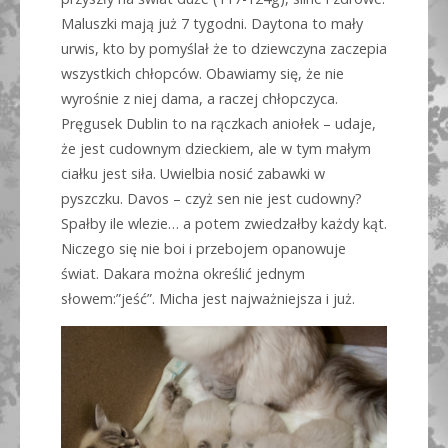
Maluszki mają już 7 tygodni. Daytona to mały
urwis, kto by pomyślał że to dziewczyna zaczepia
wszystkich chłopców. Obawiamy się, że nie
wyrośnie z niej dama, a raczej chłopczyca.
Pręgusek Dublin to na rączkach aniołek – udaje,
że jest cudownym dzieckiem, ale w tym małym
ciałku jest siła. Uwielbia nosić zabawki w
pyszczku. Davos – czyż sen nie jest cudowny?
Spałby ile wlezie… a potem zwiedzałby każdy kąt.
Niczego się nie boi i przebojem opanowuje
świat. Dakara można określić jednym
słowem:”jeść”. Micha jest najważniejsza i już.