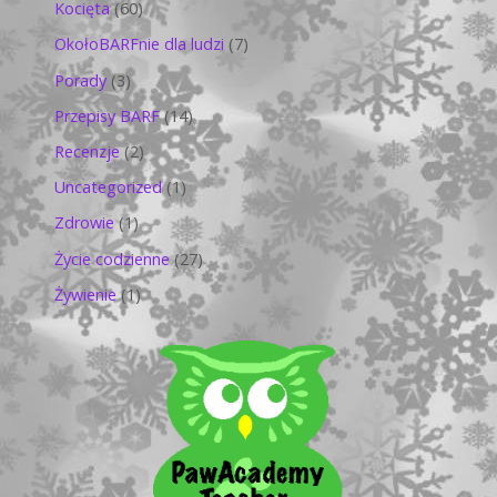
Kocięta
(60)
OkołoBARFnie dla ludzi
(7)
Porady
(3)
Przepisy BARF
(14)
Recenzje
(2)
Uncategorized
(1)
Zdrowie
(1)
Życie codzienne
(27)
Żywienie
(1)