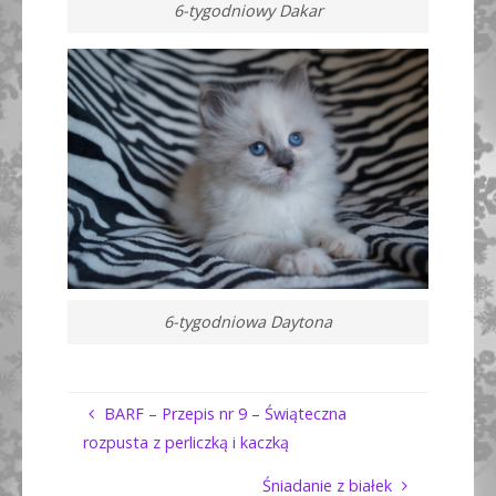
6-tygodniowy Dakar
6-tygodniowa Daytona
BARF – Przepis nr 9 – Świąteczna
rozpusta z perliczką i kaczką
Śniadanie z białek