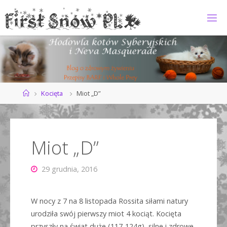
Przejdź
do
F
treści
I
R
S
T
S
N
O
Strona
Kocięta
Miot „D”
główna
W
*
P
L
Miot „D”
29 grudnia, 2016
W nocy z 7 na 8 listopada Rossita siłami natury
urodziła swój pierwszy miot 4 kociąt. Kocięta
przyszły na świat duże (117-124g), silne i zdrowe.