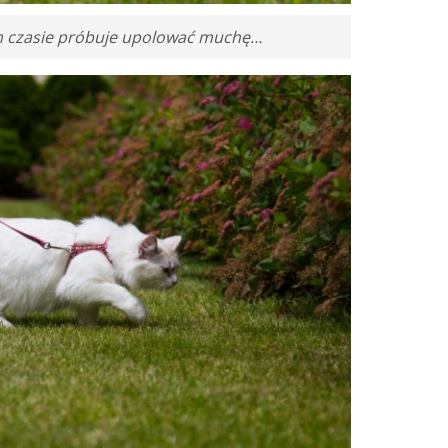
ym czasie próbuje upolować muchę…