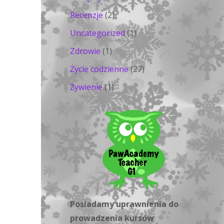
Recenzje
(2)
Uncategorized
(1)
Zdrowie
(1)
Życie codzienne
(27)
Żywienie
(1)
Posiadamy uprawnienia do
prowadzenia kursów