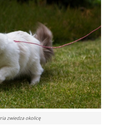
ria zwiedza okolicę