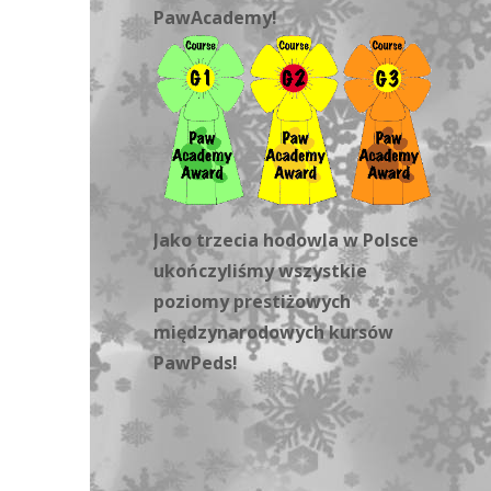
PawAcademy!
Jako trzecia hodowla w Polsce
ukończyliśmy wszystkie
poziomy prestiżowych
międzynarodowych kursów
PawPeds!