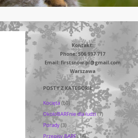
Kontakt:
Phone: 506 937 717
Email: firstsnow.pl@gmail.com
Warszawa
POSTY Z KATEGORII:
Kocięta
(60)
OkołoBARFnie dla ludzi
(7)
Porady
(3)
Przepisy BARF
(14)