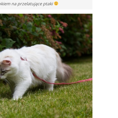
iem na przelatujące ptaki